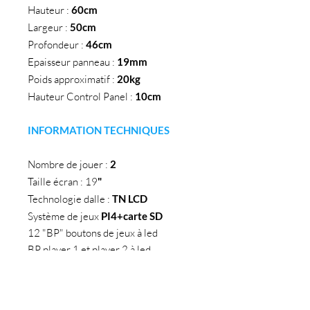
Hauteur :
60cm
Largeur :
50cm
Profondeur :
46cm
Epaisseur panneau :
19mm
Poids approximatif :
20kg
Hauteur Control Panel :
10cm
INFORMATION TECHNIQUES
Nombre de jouer :
2
Taille écran : 19
"
Technologie dalle :
TN LCD
Système de jeux
PI4+carte SD
12 "BP" boutons de jeux à led
BP player 1 et player 2 à led
(couleurs assorties)
BP crédit à led
Joystick 8 voies (couleurs assorties) :