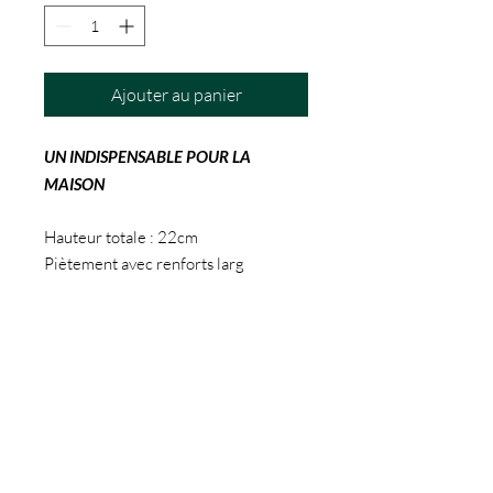
Ajouter au panier
UN INDISPENSABLE POUR LA
MAISON
Hauteur totale : 22cm
Piètement avec renforts larg
4.5x4.5cm
Poids 3.7kg
Assise 25x25cm
Bois : chêne / VALCHROMAT
Teinte : bois naturel
Gravure LASER personnalisée
possible