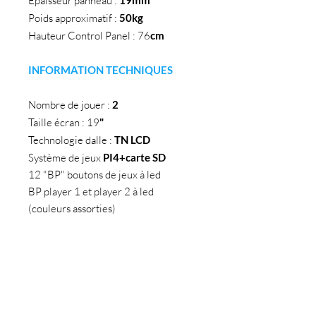
Epaisseur panneau :
Poids approximatif :
50kg
Hauteur Control Panel : 76
cm
INFORMATION TECHNIQUES
Nombre de jouer :
2
Taille écran : 19
"
Technologie dalle :
TN LCD
Système de jeux
PI4+carte SD
12 "BP" boutons de jeux à led
BP player 1 et player 2 à led
(couleurs assorties)
BP crédit à led
Joystick 8 voies (couleurs assorties) :
forme poire ou classic
Ventilateur de refroidissement
12cm
AUDIO