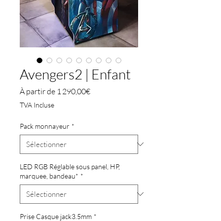
Avengers2 | Enfant
Prix
À partir de
1 290,00€
promotionnel
TVA Incluse
Pack monnayeur
*
LED RGB Réglable sous panel, HP,
marquee, bandeau*
*
Prise Casque jack3.5mm
*