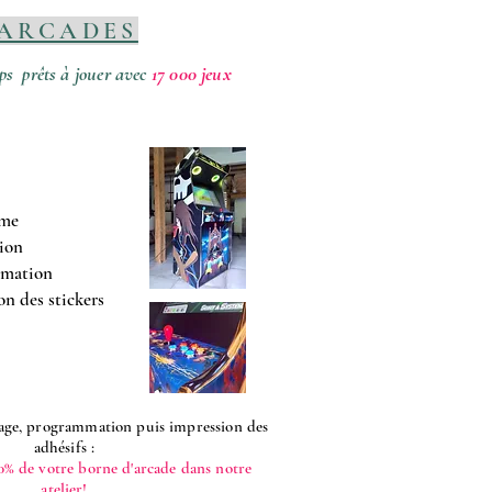
ARCADES
ps prêts à jouer avec
17 000 jeux
sme
tion
mmation
n des stickers
age, programmation puis impression des
adhésifs :
0% de votre borne d'arcade dans notre
atelier!