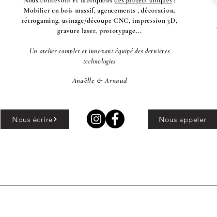
Nous concevons et fabriquons
des projets uniques
:
Mobilier en bois massif, agencements , décoration,
rétrogaming, usinage/découpe CNC, impression 3D,
gravure laser, prototypage...
Un atelier complet et innovant équipé des dernières
technologies
Anaëlle & Arnaud
Nous écrire
Nous appeler