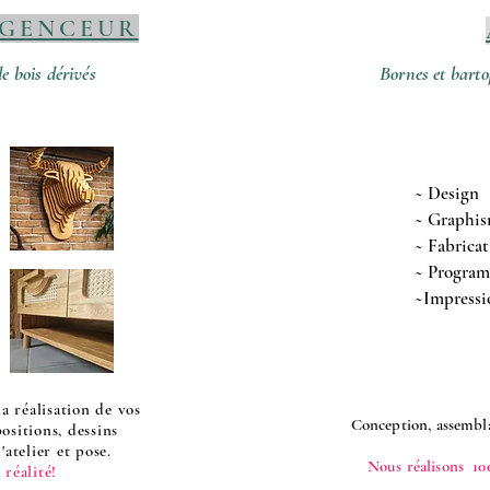
AGENCEUR
e bois dérivés
Bornes et barto
~ Design
~ Graphi
~ Fabrica
~ Progra
~Impressio
 réalisation de vos
Conception, assembl
positions, dessins
'atelier et pose.
Nous réalisons 10
réalité!